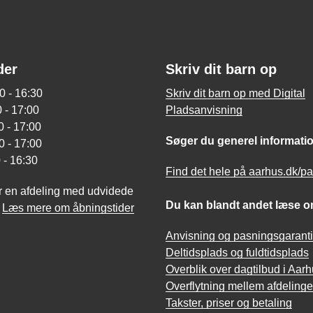
der
Skriv dit barn op
0 - 16:30
Skriv dit barn op med Digital
 - 17:00
Pladsanvisning
 - 17:00
Søger du generel informati
0 - 17:00
 - 16:30
Find det hele på aarhus.dk/p
r en afdeling med udvidede
Du kan blandt andet læse o
?
Læs mere om åbningstider
Anvisning og pasningsgaranti
Deltidsplads og fuldtidsplads
Overblik over dagtilbud i Aar
Overflytning mellem afdelinge
Takster, priser og betaling